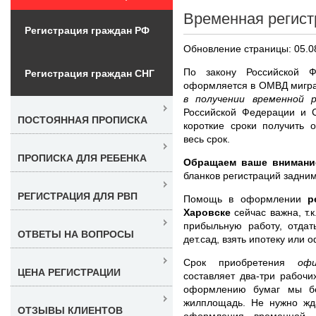
Временная регист
Регистрация граждан РФ
Обновление страницы: 05.0
По закону Российской 
Регистрация граждан СНГ
оформляется в ОМВД мигр
в получении временной 
Российской Федерации и 
ПОСТОЯННАЯ ПРОПИСКА
короткие сроки получить 
весь срок.
ПРОПИСКА ДЛЯ РЕБЕНКА
Обращаем ваше внимани
бланков регистраций задни
РЕГИСТРАЦИЯ ДЛЯ РВП
Помощь в оформлении
р
Харовске
сейчас важна, т.
прибыльную работу, отдат
ОТВЕТЫ НА ВОПРОСЫ
дет.сад, взять ипотеку или
Срок приобретения
оф
ЦЕНА РЕГИСТРАЦИИ
составляет два-три рабоч
оформлению бумаг мы бе
жилплощадь. Не нужно жда
ОТЗЫВЫ КЛИЕНТОВ
оформления временной 